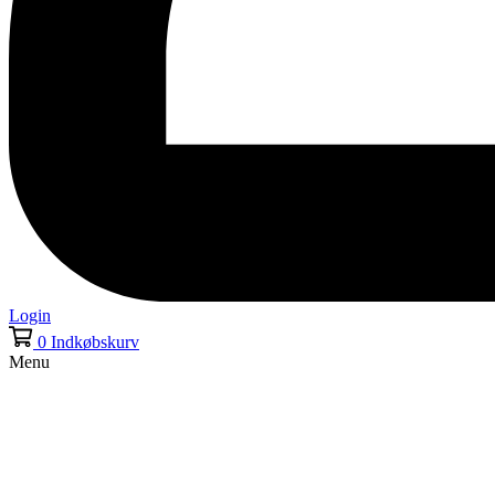
Login
0
Indkøbskurv
Menu