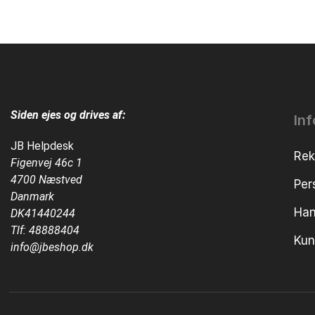
Siden ejes og drives af:
In
JB Helpdesk
Rek
Figenvej 46c 1
4700 Næstved
Per
Danmark
Han
DK41440244
Tlf:
48888404
Kun
info@jbeshop.dk