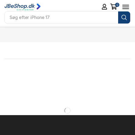
0
Søg efter
iPhone 17