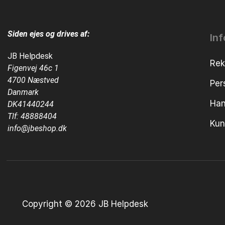
Siden ejes og drives af:
In
JB Helpdesk
Rek
Figenvej 46c 1
4700 Næstved
Per
Danmark
Han
DK41440244
Tlf:
48888404
Kun
info@jbeshop.dk
Copyright © 2026 JB Helpdesk