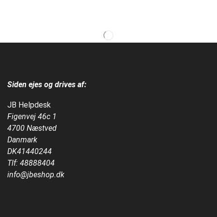
Siden ejes og drives af:
JB Helpdesk
Figenvej 46c 1
4700 Næstved
Danmark
DK41440244
Tlf:
48888404
info@jbeshop.dk