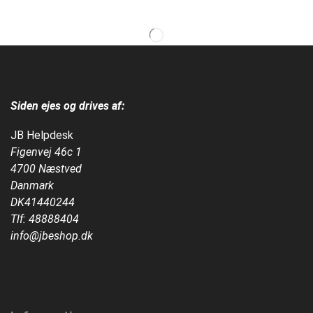
Siden ejes og drives af:
JB Helpdesk
Figenvej 46c 1
4700 Næstved
Danmark
DK41440244
Tlf:
48888404
info@jbeshop.dk