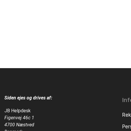
Siden ejes og drives af:
In
JB Helpdesk
Rek
Figenvej 46c 1
4700 Næstved
Per