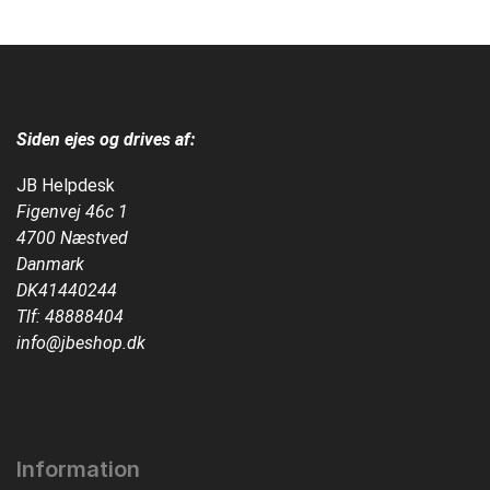
Siden ejes og drives af:
JB Helpdesk
Figenvej 46c 1
4700 Næstved
Danmark
DK41440244
Tlf:
48888404
info@jbeshop.dk
Information