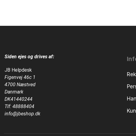
Siden ejes og drives af:
In
JB Helpdesk
Rek
Figenvej 46c 1
4700 Næstved
Per
Danmark
Han
DK41440244
Tlf:
48888404
Kun
info@jbeshop.dk