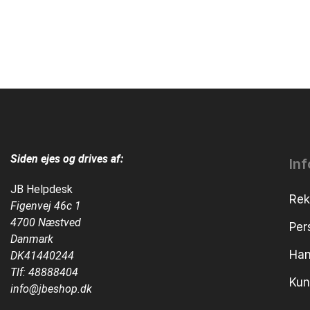
Siden ejes og drives af:
In
JB Helpdesk
Rek
Figenvej 46c 1
4700 Næstved
Per
Danmark
Han
DK41440244
Tlf:
48888404
Kun
info@jbeshop.dk