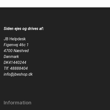
Siden ejes og drives af:
JB Helpdesk
Figenvej 46c 1
4700 Næstved
Danmark
DK41440244
Tlf:
48888404
info@jbeshop.dk
Information