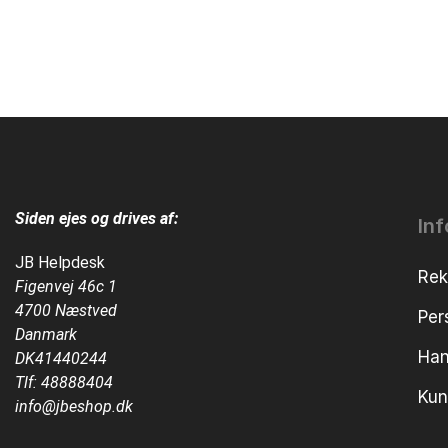
Siden ejes og drives af:
In
JB Helpdesk
Rek
Figenvej 46c 1
4700 Næstved
Per
Danmark
Han
DK41440244
Tlf:
48888404
Kun
info@jbeshop.dk