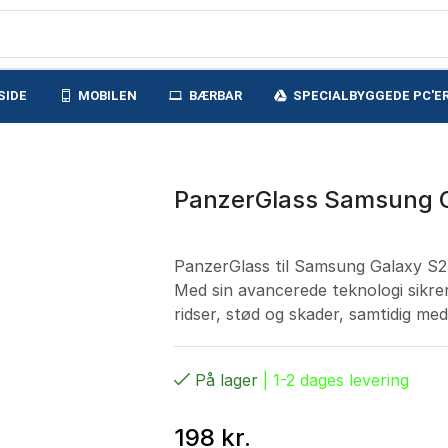
SIDE
MOBILEN
BÆRBAR
SPECIALBYGGEDE PC'E
PanzerGlass Samsung 
PanzerGlass til Samsung Galaxy S25
Med sin avancerede teknologi sikrer
ridser, stød og skader, samtidig me
På lager
| 1-2 dages levering
198
kr.