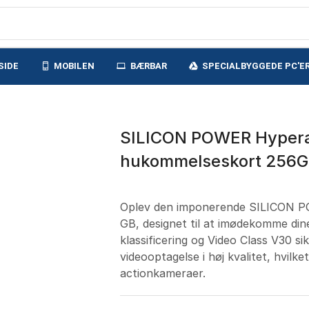
SIDE
MOBILEN
BÆRBAR
SPECIALBYGGEDE PC'E
SILICON POWER Hypera 
hukommelseskort 256
Oplev den imponerende SILICON P
GB, designet til at imødekomme dine
klassificering og Video Class V30 si
videooptagelse i høj kvalitet, hvilke
actionkameraer.