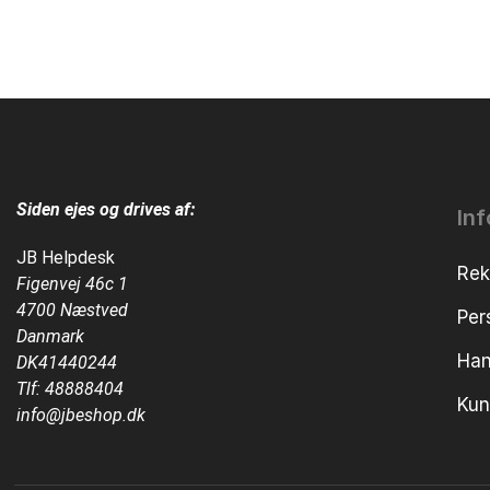
Siden ejes og drives af:
In
JB Helpdesk
Rek
Figenvej 46c 1
4700 Næstved
Per
Danmark
Han
DK41440244
Tlf:
48888404
Kun
info@jbeshop.dk