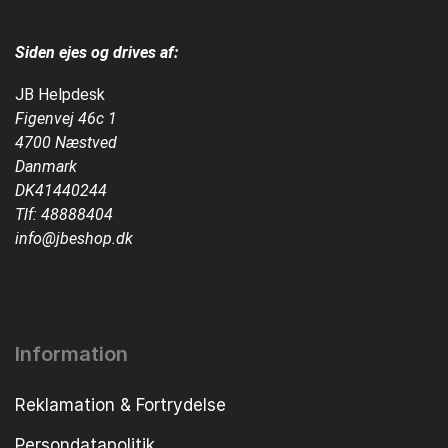
Siden ejes og drives af:
JB Helpdesk
Figenvej 46c 1
4700 Næstved
Danmark
DK41440244
Tlf:
48888404
info@jbeshop.dk
Information
Reklamation & Fortrydelse
Persondatapolitik