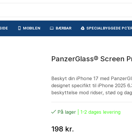
SIDE
MOBILEN
BÆRBAR
SPECIALBYGGEDE PC'E
PanzerGlass® Screen Pr
Beskyt din iPhone 17 med PanzerGl
designet specifikt til iPhone 2025
beskyttelse mod ridser, stød og dagli
På lager
| 1-2 dages levering
198
kr.