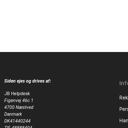
Siden ejes og drives af:
In
JB Helpdesk
Rek
Figenvej 46c 1
4700 Næstved
Per
Danmark
Han
DK41440244
Tlf:
48888404